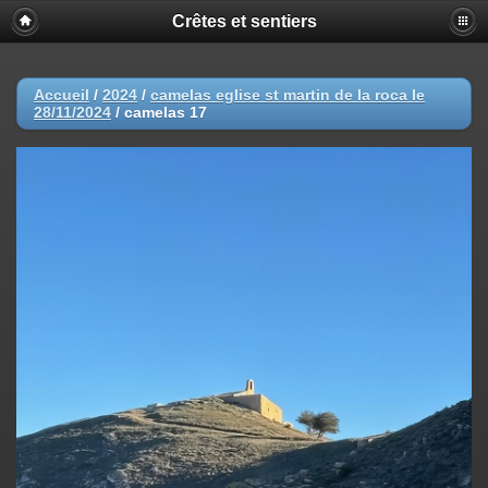
Crêtes et sentiers
Accueil
/
2024
/
camelas eglise st martin de la roca le
28/11/2024
/
camelas 17