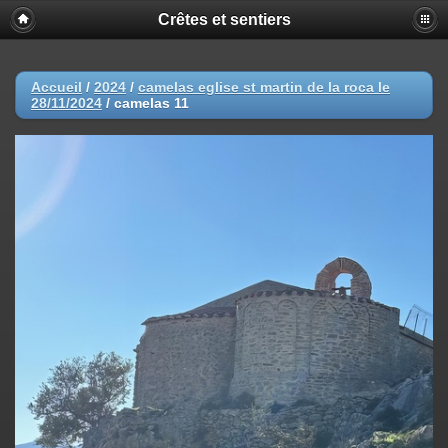
Crêtes et sentiers
Accueil
/
2024
/
camelas eglise st martin de la roca le
28/11/2024
/
camelas 11