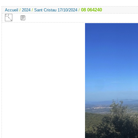
08 064240
Accueil
/
2024
/
Sant Cristau 17/10/2024
/