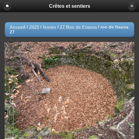
Crêtes et sentiers
Accueil
/
2025
/
fevrier
/
27 Roc de Frausa
/
roc de frausa
27