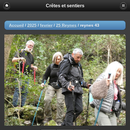
Crêtes et sentiers
Accueil
/
2025
/
fevrier
/
25 Reynes
/
reynes 43