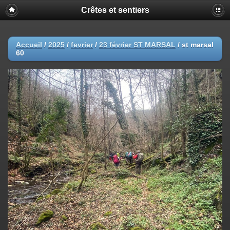
Crêtes et sentiers
Accueil
/
2025
/
fevrier
/
23 février ST MARSAL
/
st marsal
60