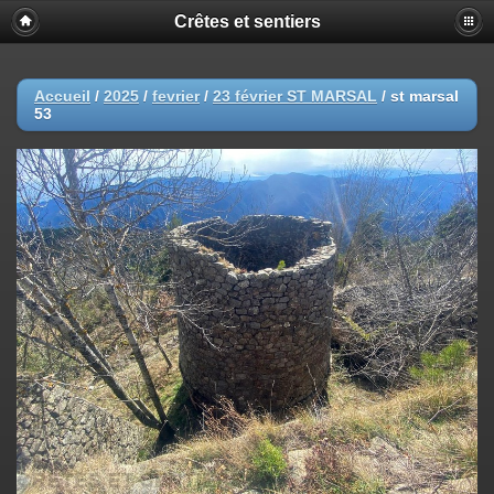
Crêtes et sentiers
Accueil
/
2025
/
fevrier
/
23 février ST MARSAL
/
st marsal
53