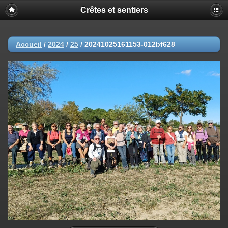
Crêtes et sentiers
Accueil
/
2024
/
25
/
20241025161153-012bf628