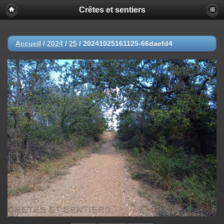
Crêtes et sentiers
Accueil
/
2024
/
25
/
20241025161125-66daefd4