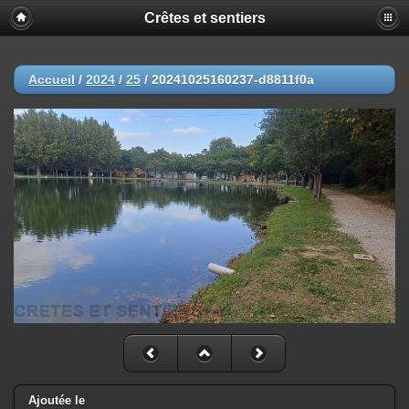
Crêtes et sentiers
Accueil
/
2024
/
25
/
20241025160237-d8811f0a
Ajoutée le