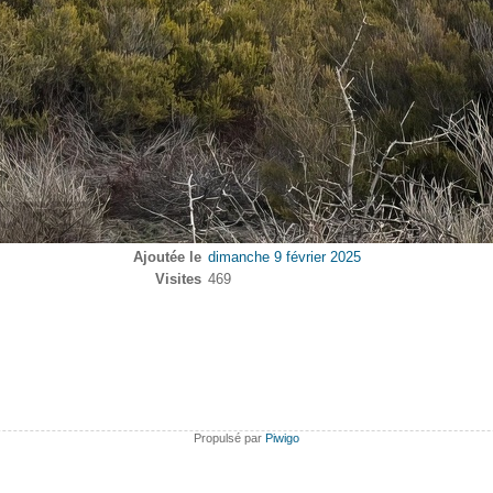
Ajoutée le
dimanche 9 février 2025
Visites
469
Propulsé par
Piwigo