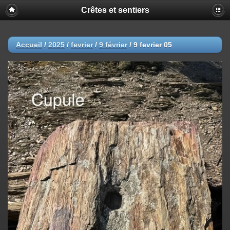
Crêtes et sentiers
Accueil
/
2025
/
fevrier
/
9 février
/
9 fevrier 05