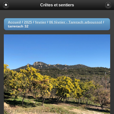
Crêtes et sentiers
Accueil
/
2025
/
fevrier
/
06 février - Tarerach arboussol
/
tarrerach 32