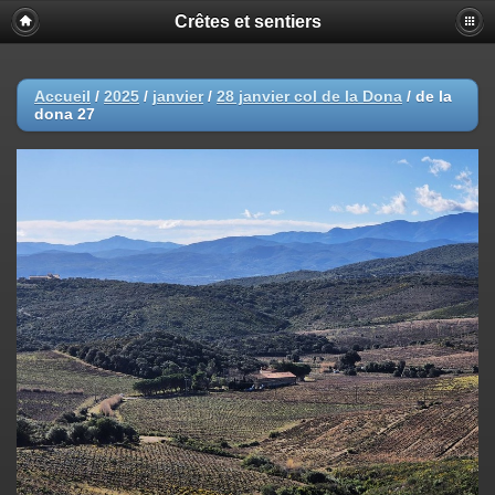
Crêtes et sentiers
Accueil
/
2025
/
janvier
/
28 janvier col de la Dona
/
de la
dona 27