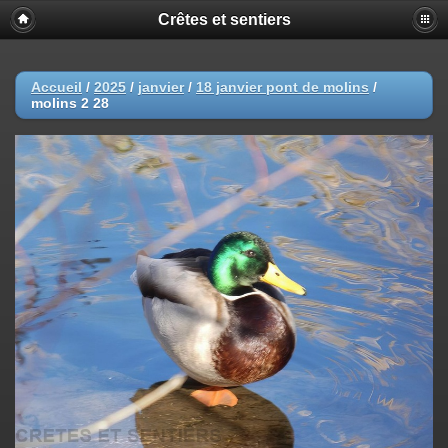
Crêtes et sentiers
Accueil
/
2025
/
janvier
/
18 janvier pont de molins
/
molins 2 28