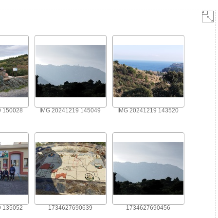
9 150028
IMG 20241219 145049
IMG 20241219 143520
9 135052
1734627690639
1734627690456