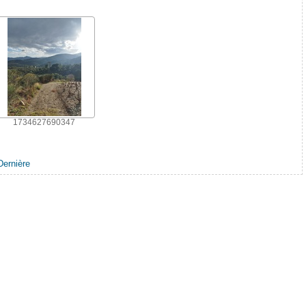
1734627690347
Dernière