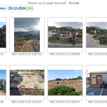
Retour sur la page d'accueil :
Accueil
res - 19-12-2024
16
812
IMG 20241219 150745
IMG 20241219 150059
IMG 2024121
528
IMG 20241219 142210
IMG 20241219 135237
IMG 2024121