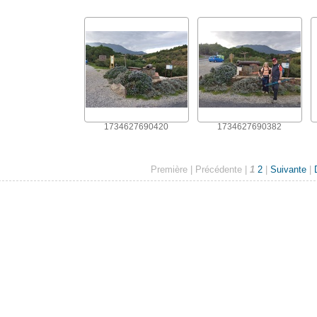
1734627690420
1734627690382
Première |
Précédente |
1
2
|
Suivante
|