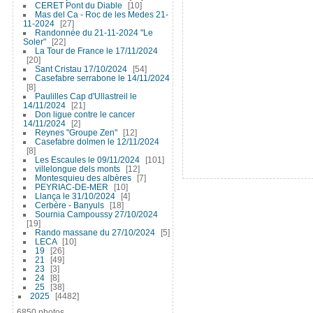
CERET Pont du Diable
10
Mas del Ca - Roc de les Medes 21-
11-2024
27
Randonnée du 21-11-2024 "Le
Soler"
22
La Tour de France le 17/11/2024
20
Sant Cristau 17/10/2024
54
Casefabre serrabone le 14/11/2024
8
Paulilles Cap d'Ullastreil le
14/11/2024
21
Don ligue contre le cancer
14/11/2024
2
Reynes "Groupe Zen"
12
Casefabre dolmen le 12/11/2024
8
Les Escaules le 09/11/2024
101
villelongue dels monts
12
Montesquieu des albères
7
PEYRIAC-DE-MER
10
Llança le 31/10/2024
4
Cerbère - Banyuls
18
Sournia Campoussy 27/10/2024
19
Rando massane du 27/10/2024
5
LECA
10
19
26
21
49
23
3
24
8
25
38
2025
4482
6850 photos