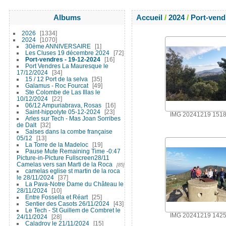
Albums
Accueil
/
2024
/
Port-vend
2026
1334
2024
1070
30ème ANNIVERSAIRE
1
Les Cluses 19 décembre 2024
72
Port-vendres - 19-12-2024
16
Port Vendres La Mauresque le
17/12/2024
34
15 / 12 Port de la selva
35
Galamus - Roc Fourcat
49
Ste Colombe de Las Illas le
10/12/2024
22
06/12 Ampuriabrava, Rosas
16
Saint-hippolyte 05-12-2024
23
IMG 20241219 151
Arles sur Tech - Mas Joan Sorribes
de Dalt
32
Salses dans la combe française
05/12
13
La Torre de la Madeloc
19
Pause Mute Remaining Time -0:47
Picture-in-Picture Fullscreen28/11
Camelas vers san Marti de la Roca
85
camelas eglise st martin de la roca
le 28/11/2024
37
La Pava-Notre Dame du Château le
28/11/2024
10
Entre Fossella et Réart
25
Sentier des Casots 26/11/2024
43
Le Tech - St Guillem de Combret le
IMG 20241219 142
24/11/2024
28
Caladroy le 21/11/2024
15