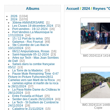
Albums
Accueil
/
2024
/
Reynes "
2026
1334
2024
1070
30ème ANNIVERSAIRE
1
Les Cluses 19 décembre 2024
72
Port-vendres - 19-12-2024
16
Port Vendres La Mauresque le
17/12/2024
34
15 / 12 Port de la selva
35
Galamus - Roc Fourcat
49
Ste Colombe de Las Illas le
10/12/2024
22
06/12 Ampuriabrava, Rosas
16
Saint-hippolyte 05-12-2024
23
IMG 20241114 141
Arles sur Tech - Mas Joan Sorribes
de Dalt
32
Salses dans la combe française
05/12
13
La Torre de la Madeloc
19
Pause Mute Remaining Time -0:47
Picture-in-Picture Fullscreen28/11
Camelas vers san Marti de la Roca
85
camelas eglise st martin de la roca
le 28/11/2024
37
La Pava-Notre Dame du Château le
28/11/2024
10
Entre Fossella et Réart
25
Sentier des Casots 26/11/2024
43
Le Tech - St Guillem de Combret le
IMG 20241114 14460
24/11/2024
28
Copie
Caladroy le 21/11/2024
15