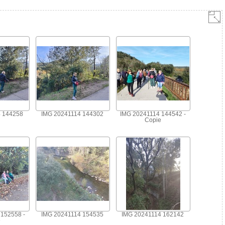
4 144258
IMG 20241114 144302
IMG 20241114 144542 -
Copie
152558 -
IMG 20241114 154535
IMG 20241114 162142
e