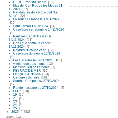
CERET Pont du Diable
10
Mas del Ca - Roc de les Medes 21-
11-2024
27
Randonnée du 21-11-2024 "Le
Soler"
22
La Tour de France le 17/11/2024
20
Sant Cristau 17/10/2024
54
Casefabre serrabone le 14/11/2024
8
Paulilles Cap d'Ullastreil le
14/11/2024
21
Don ligue contre le cancer
14/11/2024
2
Reynes "Groupe Zen"
12
Casefabre dolmen le 12/11/2024
8
Les Escaules le 09/11/2024
101
villelongue dels monts
12
Montesquieu des albères
7
PEYRIAC-DE-MER
10
Llança le 31/10/2024
4
Cerbère - Banyuls
18
Sournia Campoussy 27/10/2024
19
Rando massane du 27/10/2024
5
LECA
10
19
26
21
49
23
3
24
8
25
38
2025
4482
6850 photos