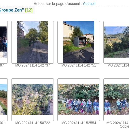
Retour sur la page d'accueil :
Accueil
Groupe Zen"
12
407
IMG 20241114 142737
IMG 20241114 142751
IMG 2024111
0 -
IMG 20241114 150722
IMG 20241114 152554
IMG 20241114 
Copi