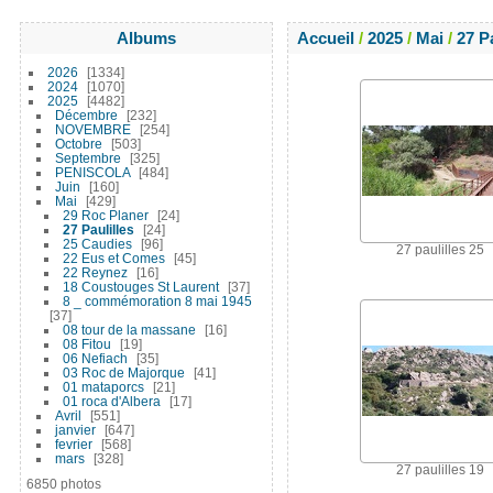
Albums
Accueil
/
2025
/
Mai
/
27 Pa
2026
1334
2024
1070
2025
4482
Décembre
232
NOVEMBRE
254
Octobre
503
Septembre
325
PENISCOLA
484
Juin
160
Mai
429
29 Roc Planer
24
27 Paulilles
24
25 Caudies
96
27 paulilles 25
22 Eus et Comes
45
22 Reynez
16
18 Coustouges St Laurent
37
8 _ commémoration 8 mai 1945
37
08 tour de la massane
16
08 Fitou
19
06 Nefiach
35
03 Roc de Majorque
41
01 mataporcs
21
01 roca d'Albera
17
Avril
551
janvier
647
fevrier
568
mars
328
27 paulilles 19
6850 photos