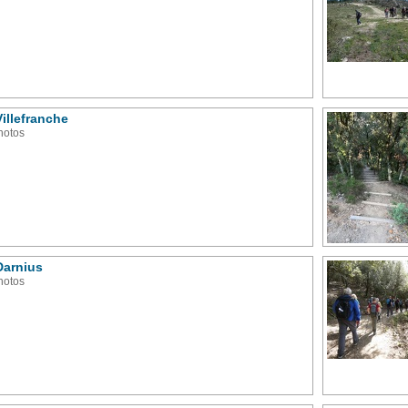
Villefranche
hotos
Darnius
hotos