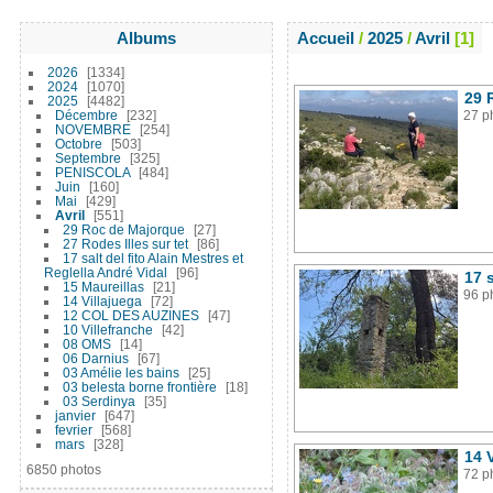
Albums
Accueil
/
2025
/
Avril
1
2026
1334
2024
1070
29 
2025
4482
Décembre
232
27 p
NOVEMBRE
254
Octobre
503
Septembre
325
PENISCOLA
484
Juin
160
Mai
429
Avril
551
29 Roc de Majorque
27
27 Rodes Illes sur tet
86
17 salt del fito Alain Mestres et
Reglella André Vidal
96
17 
15 Maureillas
21
96 p
14 Villajuega
72
12 COL DES AUZINES
47
10 Villefranche
42
08 OMS
14
06 Darnius
67
03 Amélie les bains
25
03 belesta borne frontière
18
03 Serdinya
35
janvier
647
fevrier
568
mars
328
14 
6850 photos
72 p